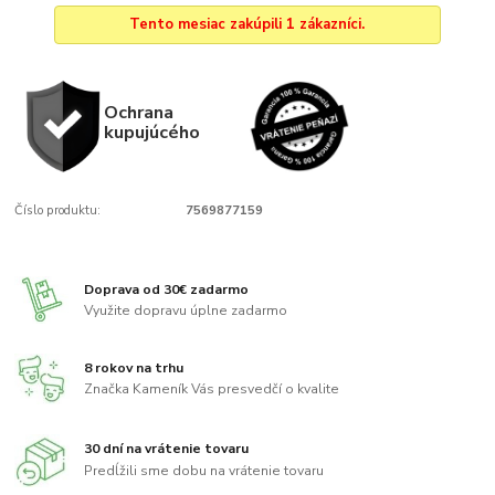
Tento mesiac zakúpili 1 zákazníci.
Ochrana
kupujúcého
Číslo produktu:
7569877159
Doprava od 30€ zadarmo
Využite dopravu úplne zadarmo
8 rokov na trhu
Značka Kameník Vás presvedčí o kvalite
30 dní na vrátenie tovaru
Predĺžili sme dobu na vrátenie tovaru