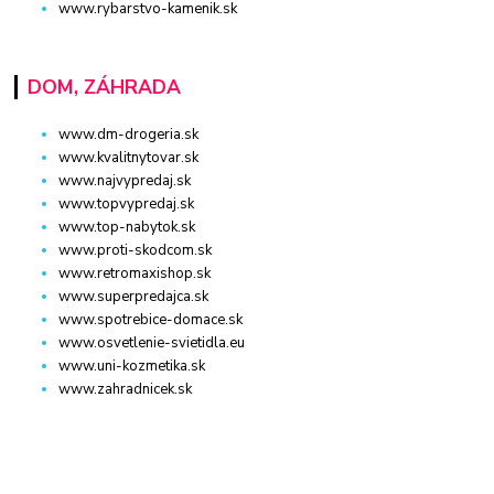
www.rybarstvo-kamenik.sk
DOM, ZÁHRADA
www.dm-drogeria.sk
www.kvalitnytovar.sk
www.najvypredaj.sk
www.topvypredaj.sk
www.top-nabytok.sk
www.proti-skodcom.sk
www.retromaxishop.sk
www.superpredajca.sk
www.spotrebice-domace.sk
www.osvetlenie-svietidla.eu
www.uni-kozmetika.sk
www.zahradnicek.sk