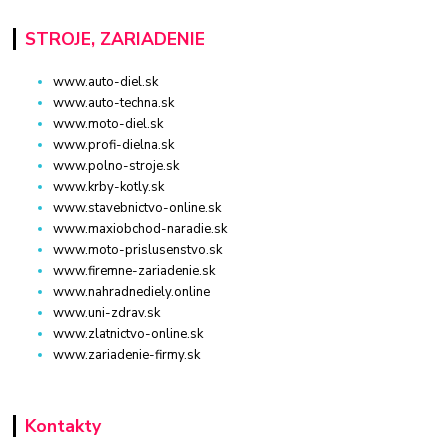
STROJE, ZARIADENIE
www.auto-diel.sk
www.auto-techna.sk
www.moto-diel.sk
www.profi-dielna.sk
www.polno-stroje.sk
www.krby-kotly.sk
www.stavebnictvo-online.sk
www.maxiobchod-naradie.sk
www.moto-prislusenstvo.sk
www.firemne-zariadenie.sk
www.nahradnediely.online
www.uni-zdrav.sk
www.zlatnictvo-online.sk
www.zariadenie-firmy.sk
Kontakty