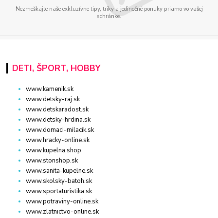
Nezmeškajte naše exkluzívne tipy, triky a jedinečné ponuky priamo vo vašej
schránke.
DETI, ŠPORT, HOBBY
www.kamenik.sk
www.detsky-raj.sk
www.detskaradost.sk
www.detsky-hrdina.sk
www.domaci-milacik.sk
www.hracky-online.sk
www.kupelna.shop
www.stonshop.sk
www.sanita-kupelne.sk
www.skolsky-batoh.sk
www.sportaturistika.sk
www.potraviny-online.sk
www.zlatnictvo-online.sk