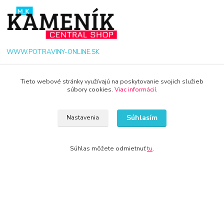
WWW.POTRAVINY-ONLINE.SK
+421 940 949 000
Tieto webové stránky využívajú na poskytovanie svojich služieb
súbory cookies.
Viac informácií
.
info@potraviny-online.sk
Súhlasím
Nastavenia
Súhlas môžete odmietnuť
tu
.
© 2024 Všetky práva vyhradené KAMENIK.SK
Vytvorené na
Eshop-rychlo.sk