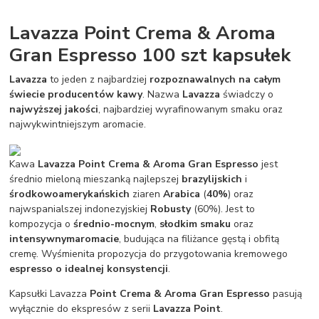
Lavazza Point Crema & Aroma
Gran Espresso 100 szt kapsułek
Lavazza
to jeden z najbardziej
rozpoznawalnych na całym
świecie producentów kawy
. Nazwa
Lavazza
świadczy o
najwyższej jakości
, najbardziej wyrafinowanym smaku oraz
najwykwintniejszym aromacie.
Kawa
Lavazza Point Crema & Aroma Gran Espresso
jest
średnio mieloną mieszanką najlepszej
brazylijskich
i
środkowoamerykańskich
ziaren
Arabica
(
40%
) oraz
najwspanialszej indonezyjskiej
Robusty
(60%). Jest to
kompozycja o
średnio-mocnym
,
słodkim smaku
oraz
intensywnym
aromacie
, budująca na filiżance gęstą i obfitą
cremę. Wyśmienita propozycja do przygotowania kremowego
espresso o idealnej konsystencji
.
Kapsułki Lavazza
Point Crema & Aroma Gran Espresso
pasują
wyłącznie do ekspresów z serii
Lavazza Point
.