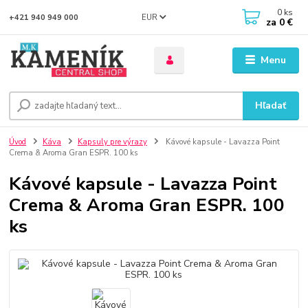
0
ks
EUR
+421 940 949 000
za
0 €
Menu
Hľadať
Úvod
Káva
Kapsuly pre výrazy
Kávové kapsule - Lavazza Point
Crema & Aroma Gran ESPR. 100 ks
Kávové kapsule - Lavazza Point
Crema & Aroma Gran ESPR. 100
ks