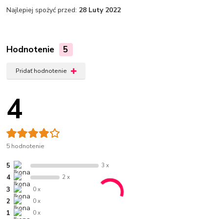
Najlepiej spożyć przed:
28 Luty 2022
Hodnotenie
5
Pridať hodnotenie
4
5 hodnotenie
5
3 x
4
2 x
3
0 x
2
0 x
1
0 x