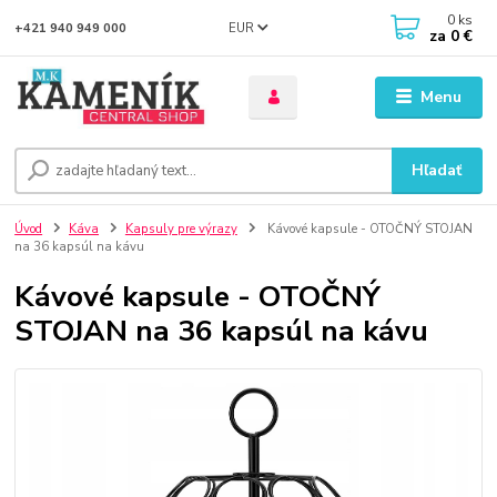
0
ks
EUR
+421 940 949 000
za
0 €
Menu
Hľadať
Úvod
Káva
Kapsuly pre výrazy
Kávové kapsule - OTOČNÝ STOJAN
na 36 kapsúl na kávu
Kávové kapsule - OTOČNÝ
STOJAN na 36 kapsúl na kávu