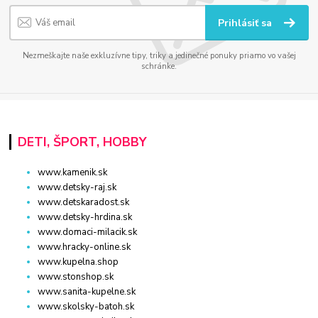
Prihlásiť sa
Nezmeškajte naše exkluzívne tipy, triky a jedinečné ponuky priamo vo vašej
schránke.
DETI, ŠPORT, HOBBY
www.kamenik.sk
www.detsky-raj.sk
www.detskaradost.sk
www.detsky-hrdina.sk
www.domaci-milacik.sk
www.hracky-online.sk
www.kupelna.shop
www.stonshop.sk
www.sanita-kupelne.sk
www.skolsky-batoh.sk