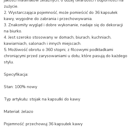
jakości materiałów żelaznych, o dużej twardości i odporności na
zużycie.
2. Wystarczająca pojemność, może pomieścić do 36 kapsułek
kawy, wygodne do zabrania i przechowywania.
3. Znakomity wygląd i dobre wykonanie, nadaje się do dekoracji
na biurko.
4. Jest szeroko stosowany w domach, biurach, kuchniach,
kawiarniach, salonach i innych miejscach.
5. Możliwość obrotu o 360 stopni, z filcowymi podkładkami
chroniącymi przed zarysowaniami u dołu, które pasują do każdego
stylu.
Specyfikacja:
Stan: 100% nowy
Typ artykułu: stojak na kapsułki do kawy
Materiał: żelazo
Pojemność: przechowuj 36 kapsułek kawy