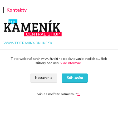
Kontakty
WWW.POTRAVINY-ONLINE.SK
+421 940 949 000
Tieto webové stránky využívajú na poskytovanie svojich služieb
súbory cookies.
Viac informácií
.
info@potraviny-online.sk
Súhlasím
Nastavenia
Súhlas môžete odmietnuť
tu
.
© 2024 Všetky práva vyhradené KAMENIK.SK
Vytvorené na
Eshop-rychlo.sk