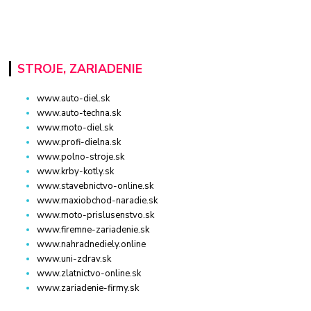
STROJE, ZARIADENIE
www.auto-diel.sk
www.auto-techna.sk
www.moto-diel.sk
www.profi-dielna.sk
www.polno-stroje.sk
www.krby-kotly.sk
www.stavebnictvo-online.sk
www.maxiobchod-naradie.sk
www.moto-prislusenstvo.sk
www.firemne-zariadenie.sk
www.nahradnediely.online
www.uni-zdrav.sk
www.zlatnictvo-online.sk
www.zariadenie-firmy.sk