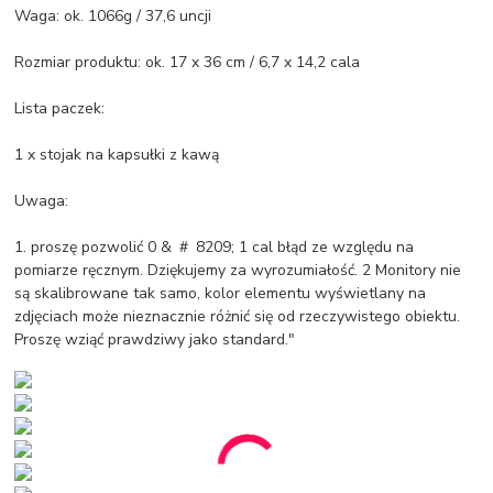
Waga: ok. 1066g / 37,6 uncji
Rozmiar produktu: ok. 17 x 36 cm / 6,7 x 14,2 cala
Lista paczek:
1 x stojak na kapsułki z kawą
Uwaga:
1. proszę pozwolić 0 & ＃ 8209; 1 cal błąd ze względu na
pomiarze ręcznym. Dziękujemy za wyrozumiałość. 2 Monitory nie
są skalibrowane tak samo, kolor elementu wyświetlany na
zdjęciach może nieznacznie różnić się od rzeczywistego obiektu.
Proszę wziąć prawdziwy jako standard."