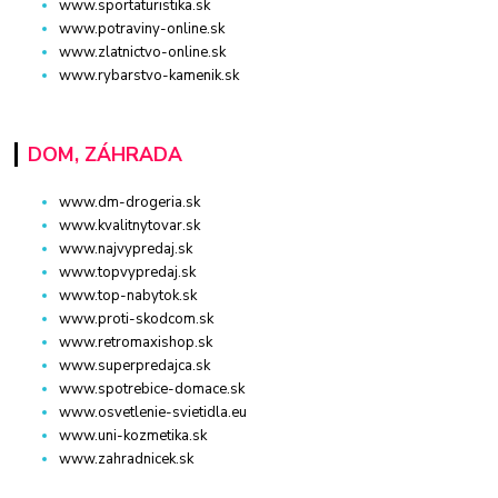
www.sportaturistika.sk
www.potraviny-online.sk
www.zlatnictvo-online.sk
www.rybarstvo-kamenik.sk
DOM, ZÁHRADA
www.dm-drogeria.sk
www.kvalitnytovar.sk
www.najvypredaj.sk
www.topvypredaj.sk
www.top-nabytok.sk
www.proti-skodcom.sk
www.retromaxishop.sk
www.superpredajca.sk
www.spotrebice-domace.sk
www.osvetlenie-svietidla.eu
www.uni-kozmetika.sk
www.zahradnicek.sk