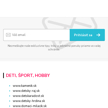
Prihlásiť sa
Nezmeškajte naše exkluzívne tipy, triky a jedinečné ponuky priamo vo vašej
schránke.
DETI, ŠPORT, HOBBY
www.kamenik.sk
www.detsky-raj.sk
www.detskaradost.sk
www.detsky-hrdina.sk
www.domaci-milacik.sk