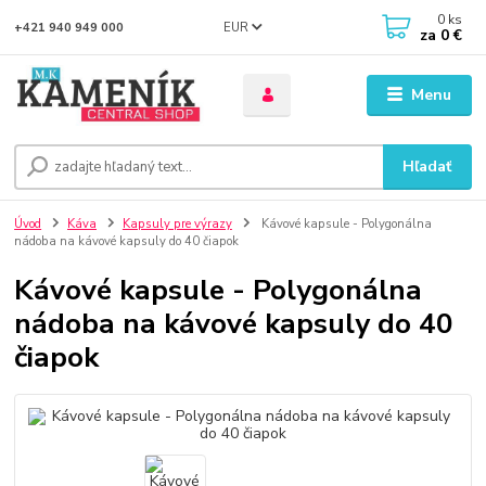
0
ks
EUR
+421 940 949 000
za
0 €
Menu
Hľadať
Úvod
Káva
Kapsuly pre výrazy
Kávové kapsule - Polygonálna
nádoba na kávové kapsuly do 40 čiapok
Kávové kapsule - Polygonálna
nádoba na kávové kapsuly do 40
čiapok