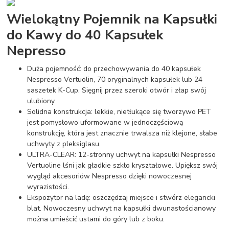
Wielokątny Pojemnik na Kapsułki
do Kawy do 40 Kapsułek
Nepresso
Duża pojemność: do przechowywania do 40 kapsułek
Nespresso Vertuolin, 70 oryginalnych kapsułek lub 24
saszetek K-Cup. Sięgnij przez szeroki otwór i złap swój
ulubiony.
Solidna konstrukcja: lekkie, nietłukące się tworzywo PET
jest pomysłowo uformowane w jednoczęściową
konstrukcję, która jest znacznie trwalsza niż klejone, słabe
uchwyty z pleksiglasu.
ULTRA-CLEAR: 12-stronny uchwyt na kapsułki Nespresso
Vertuoline lśni jak gładkie szkło kryształowe. Upiększ swój
wygląd akcesoriów Nespresso dzięki nowoczesnej
wyrazistości.
Ekspozytor na ladę: oszczędzaj miejsce i stwórz elegancki
blat. Nowoczesny uchwyt na kapsułki dwunastościanowy
można umieścić ustami do góry lub z boku.