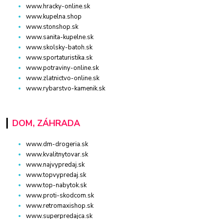
www.hracky-online.sk
www.kupelna.shop
www.stonshop.sk
www.sanita-kupelne.sk
www.skolsky-batoh.sk
www.sportaturistika.sk
www.potraviny-online.sk
www.zlatnictvo-online.sk
www.rybarstvo-kamenik.sk
DOM, ZÁHRADA
www.dm-drogeria.sk
www.kvalitnytovar.sk
www.najvypredaj.sk
www.topvypredaj.sk
www.top-nabytok.sk
www.proti-skodcom.sk
www.retromaxishop.sk
www.superpredajca.sk