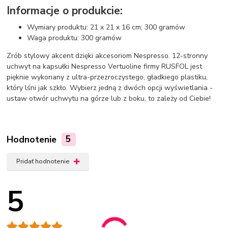
Informacje o produkcie:
Wymiary produktu: 21 x 21 x 16 cm; 300 gramów
Waga produktu: 300 gramów
Zrób stylowy akcent dzięki akcesoriom Nespresso. 12-stronny
uchwyt na kapsułki Nespresso Vertuoline firmy RUSFOL jest
pięknie wykonany z ultra-przezroczystego, gładkiego plastiku,
który lśni jak szkło. Wybierz jedną z dwóch opcji wyświetlania -
ustaw otwór uchwytu na górze lub z boku, to zależy od Ciebie!
Hodnotenie
5
Pridať hodnotenie
5