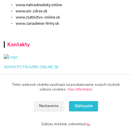
www.nahradnediely.online
www.uni-zdrav.sk
www.zlatnictvo-online.sk
www.zariadenie-firmy.sk
Kontakty
WWW.POTRAVINY-ONLINE.SK
+421 940 949 000
Tieto webové stránky využívajú na poskytovanie svojich služieb
súbory cookies.
Viac informácií
.
info@potraviny-online.sk
Súhlasím
Nastavenia
Súhlas môžete odmietnuť
tu
.