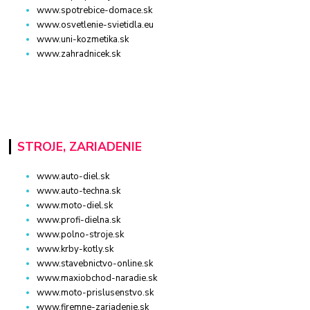
www.spotrebice-domace.sk
www.osvetlenie-svietidla.eu
www.uni-kozmetika.sk
www.zahradnicek.sk
STROJE, ZARIADENIE
www.auto-diel.sk
www.auto-techna.sk
www.moto-diel.sk
www.profi-dielna.sk
www.polno-stroje.sk
www.krby-kotly.sk
www.stavebnictvo-online.sk
www.maxiobchod-naradie.sk
www.moto-prislusenstvo.sk
www.firemne-zariadenie.sk