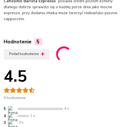
Cafissimo Barista Espresso
posiada średni poziom kofeiny
dlatego dobrze sprawdzi się o każdej porze dnia jako mocne
espresso, przy dodaniu mleka może tworzyć niebiańsko pyszne
cappuccino.
Hodnotenie
5
Pridať hodnotenie
4.5
5 hodnotenie
5
4 x
4
1 x
3
0 x