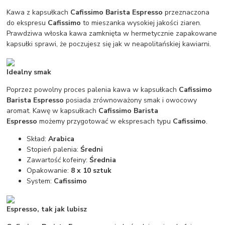
Kawa z kapsułkach
Cafissimo Barista Espresso
przeznaczona
do ekspresu
Cafissimo
to mieszanka wysokiej jakości ziaren.
Prawdziwa włoska kawa zamknięta w hermetycznie zapakowane
kapsułki sprawi, że poczujesz się jak w neapolitańskiej kawiarni.
Idealny smak
Poprzez powolny proces palenia kawa w kapsułkach
Cafissimo
Barista Espresso
posiada zrównoważony smak i owocowy
aromat. Kawę w kapsułkach
Cafissimo Barista
Espresso
możemy przygotować w ekspresach typu
Cafissimo
.
Skład:
Arabica
Stopień palenia:
Średni
Zawartość kofeiny:
Średnia
Opakowanie:
8 x 10 sztuk
System:
Cafissimo
Espresso, tak jak lubisz