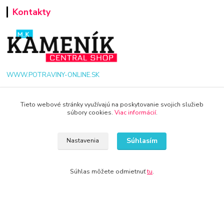
Kontakty
WWW.POTRAVINY-ONLINE.SK
+421 940 949 000
Tieto webové stránky využívajú na poskytovanie svojich služieb
súbory cookies.
Viac informácií
.
info@potraviny-online.sk
Súhlasím
Nastavenia
Súhlas môžete odmietnuť
tu
.
© 2024 Všetky práva vyhradené KAMENIK.SK
Vytvorené na
Eshop-rychlo.sk