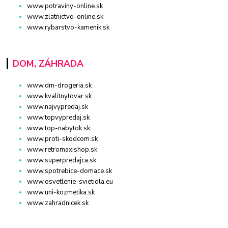
www.potraviny-online.sk
www.zlatnictvo-online.sk
www.rybarstvo-kamenik.sk
DOM, ZÁHRADA
www.dm-drogeria.sk
www.kvalitnytovar.sk
www.najvypredaj.sk
www.topvypredaj.sk
www.top-nabytok.sk
www.proti-skodcom.sk
www.retromaxishop.sk
www.superpredajca.sk
www.spotrebice-domace.sk
www.osvetlenie-svietidla.eu
www.uni-kozmetika.sk
www.zahradnicek.sk