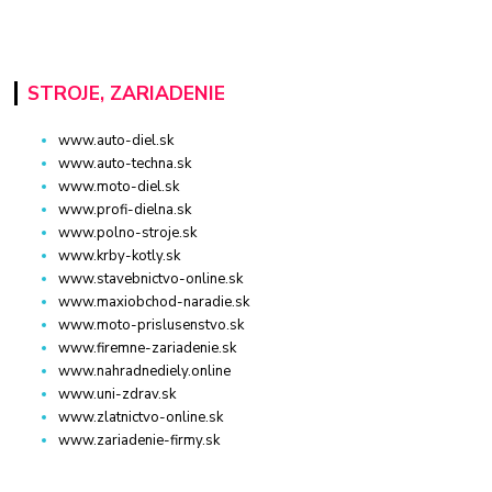
STROJE, ZARIADENIE
www.auto-diel.sk
www.auto-techna.sk
www.moto-diel.sk
www.profi-dielna.sk
www.polno-stroje.sk
www.krby-kotly.sk
www.stavebnictvo-online.sk
www.maxiobchod-naradie.sk
www.moto-prislusenstvo.sk
www.firemne-zariadenie.sk
www.nahradnediely.online
www.uni-zdrav.sk
www.zlatnictvo-online.sk
www.zariadenie-firmy.sk