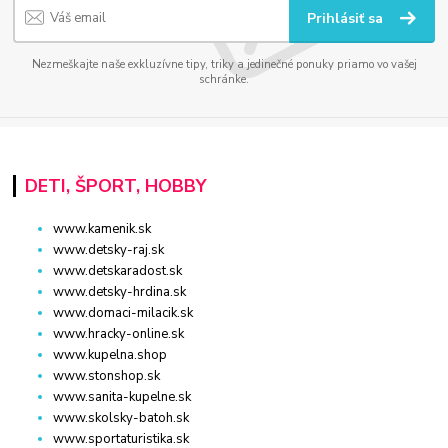
Prihlásiť sa
Nezmeškajte naše exkluzívne tipy, triky a jedinečné ponuky priamo vo vašej
schránke.
DETI, ŠPORT, HOBBY
www.kamenik.sk
www.detsky-raj.sk
www.detskaradost.sk
www.detsky-hrdina.sk
www.domaci-milacik.sk
www.hracky-online.sk
www.kupelna.shop
www.stonshop.sk
www.sanita-kupelne.sk
www.skolsky-batoh.sk
www.sportaturistika.sk