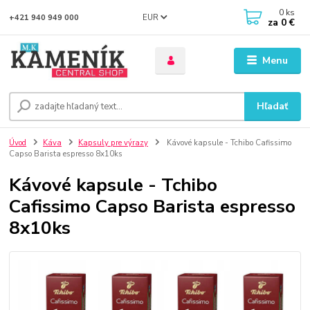
0
ks
EUR
+421 940 949 000
za
0 €
Menu
Hľadať
Úvod
Káva
Kapsuly pre výrazy
Kávové kapsule - Tchibo Cafissimo
Capso Barista espresso 8x10ks
Kávové kapsule - Tchibo
Cafissimo Capso Barista espresso
8x10ks