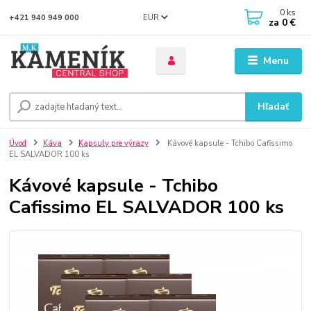
0
ks
EUR
+421 940 949 000
za
0 €
Menu
Hľadať
Úvod
Káva
Kapsuly pre výrazy
Kávové kapsule - Tchibo Cafissimo
EL SALVADOR 100 ks
Kávové kapsule - Tchibo
Cafissimo EL SALVADOR 100 ks