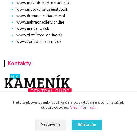
www.maxiobchod-naradie.sk
www.moto-prislusenstvo.sk
www.firemne-zariadenie.sk
www.nahradnediely.online
www.uni-zdrav.sk
www.zlatnictvo-online.sk
www.zariadenie-firmy.sk
Kontakty
WWW.POTRAVINY-ONLINE.SK
Tieto webové stránky využívajú na poskytovanie svojich služieb
súbory cookies.
Viac informácií
.
+421 940 949 000
Súhlasím
Nastavenia
info@potraviny-online.sk