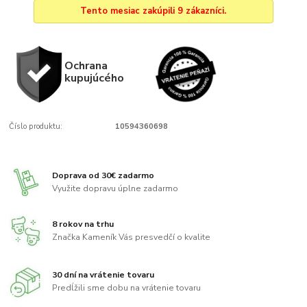
Tento mesiac zakúpili 9 zákazníci.
Ochrana
kupujúcého
Číslo produktu:
10594360698
Doprava od 30€ zadarmo
Využite dopravu úplne zadarmo
8 rokov na trhu
Značka Kameník Vás presvedčí o kvalite
30 dní na vrátenie tovaru
Predĺžili sme dobu na vrátenie tovaru