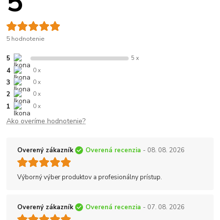
5
5 hodnotenie
5
5 x
4
0 x
3
0 x
2
0 x
1
0 x
Ako overíme hodnotenie?
Overený zákazník
Overená recenzia
- 08. 08. 2026
Výborný výber produktov a profesionálny prístup.
Overený zákazník
Overená recenzia
- 07. 08. 2026