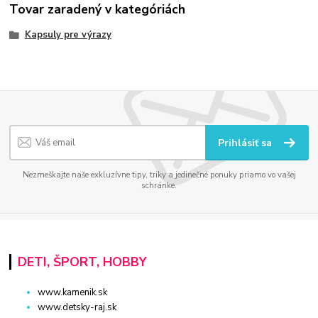
Tovar zaradený v kategóriách
Kapsuly pre výrazy
Prihlásiť sa
Nezmeškajte naše exkluzívne tipy, triky a jedinečné ponuky priamo vo vašej
schránke.
DETI, ŠPORT, HOBBY
www.kamenik.sk
www.detsky-raj.sk