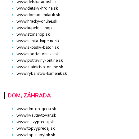
www.detskaradost.sk
www.detsky-hrdina.sk
www.domaci-milacik.sk
www.hracky-online.sk
www.kupelna.shop
www.stonshop.sk
www.sanita-kupelne.sk
www.skolsky-batoh.sk
www.sportaturistika.sk
www.potraviny-online.sk
www.zlatnictvo-online.sk
www.rybarstvo-kamenik.sk
DOM, ZÁHRADA
www.dm-drogeria.sk
www.kvalitnytovar.sk
www.najvypredaj.sk
www.topvypredaj.sk
www.top-nabytok.sk