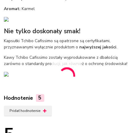
Aromat:
Karmel
Nie tylko doskonały smak!
Kapsułki Tchibo Cafissimo są opatrzone są certyfikatami,
przyznawanymi wyłącznie produktom o
najwyższej jakości
.
Kawy Tchibo Cafissimo zostały wyprodukowane z dbałością
zarówno o standardy producji, jak również o ochronę środowiska!
Hodnotenie
5
Pridať hodnotenie