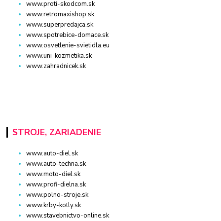
www.proti-skodcom.sk
www.retromaxishop.sk
www.superpredajca.sk
www.spotrebice-domace.sk
www.osvetlenie-svietidla.eu
www.uni-kozmetika.sk
www.zahradnicek.sk
STROJE, ZARIADENIE
www.auto-diel.sk
www.auto-techna.sk
www.moto-diel.sk
www.profi-dielna.sk
www.polno-stroje.sk
www.krby-kotly.sk
www.stavebnictvo-online.sk