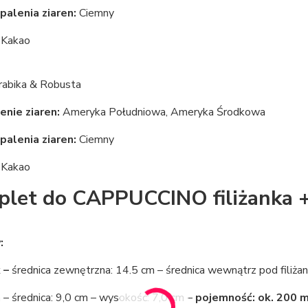
palenia ziaren:
Ciemny
:
Kakao
rabika & Robusta
enie ziaren:
Ameryka Południowa, Ameryka Środkowa
palenia ziaren:
Ciemny
:
Kakao
let do CAPPUCCINO filiżanka +
:
k –
średnica zewnętrzna: 14,5 cm – średnica wewnątrz pod filiża
a
– średnica: 9,0 cm – wysokość: 7,0 cm –
pojemność: ok. 200 m