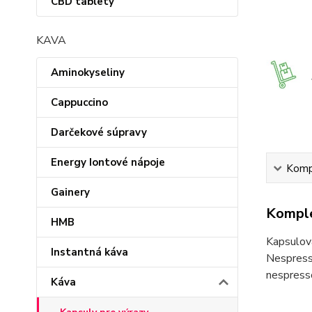
CBD tablety
KAVA
Aminokyseliny
Cappuccino
Darčekové súpravy
Energy Iontové nápoje
Kompl
Gainery
Komple
HMB
Kapsulov
Instantná káva
Nespress
nespress
Káva