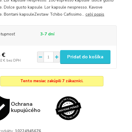
e. Lor kapsule nespresso. 100 espresso kapsule .dolce gusto
e. Dolce gusto kapsule. Lor kapsule nespresso. Kavove
e. Bontani kapsuleZestaw Tchibo Cafissimo...
celý popis
tupnosť
3-7 dní
 €
Pridať do košíka
02 €
bez DPH
Tento mesiac zakúpili 7 zákazníci.
Ochrana
kupujúcého
roduktu:
10224945676