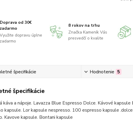
Doprava od 30€
8 rokov na trhu
zadarmo
Značka Kameník Vás
Využite dopravu úplne
presvedčí o kvalite
zadarmo
etné špecifikácie
Hodnotenie
5
tné špecifikácie
á káva a nápoje. Lavazza Blue Espresso Dolce. Kávové kapsule 
o kapsule. Lor kapsule nespresso. 100 espresso kapsule .dolce 
o. Kavove kapsule. Bontani kapsule