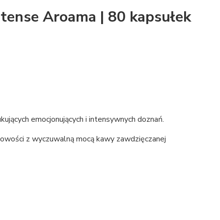
ntense Aroama | 80 kapsułek
kujących emocjonujących i intensywnych doznań.
askowości z wyczuwalną mocą kawy zawdzięczanej