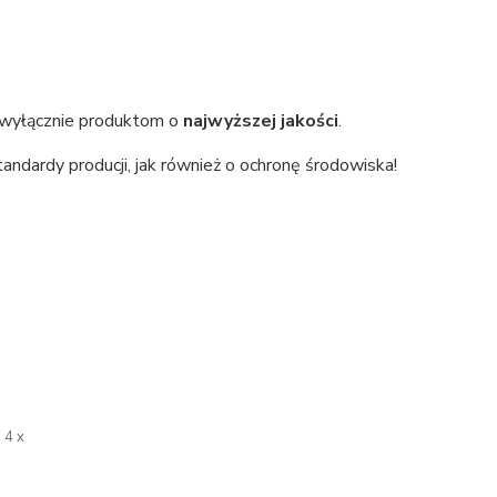
i wyłącznie produktom o
najwyższej jakości
.
dardy producji, jak również o ochronę środowiska!
4 x