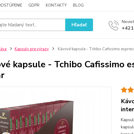
ODSTÚPENIE
GDPR
KONTAKTY
BLOG
Neviet
Hľadať
+421
Káva
Kapsuly pre výrazy
Kávové kapsule - Tchibo Cafissimo espres
vé kapsule - Tchibo Cafissimo e
r
Kávo
inte
Kapsul
kapsul