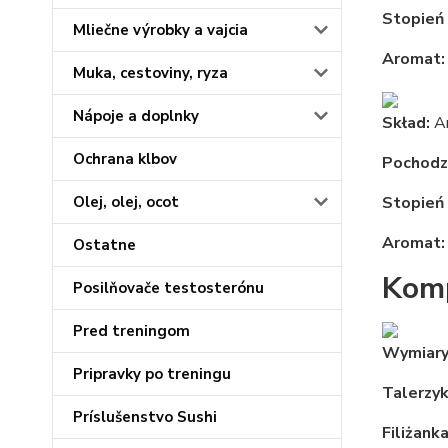
Stopień 
Mliečne výrobky a vajcia
Aromat
Muka, cestoviny, ryza
Nápoje a doplnky
Skład:
A
Ochrana klbov
Pochodz
Olej, olej, ocot
Stopień 
Aromat
Ostatne
Komp
Posilňovače testosterónu
Pred treningom
Wymiary
Pripravky po treningu
Talerzy
Príslušenstvo Sushi
Filiżank