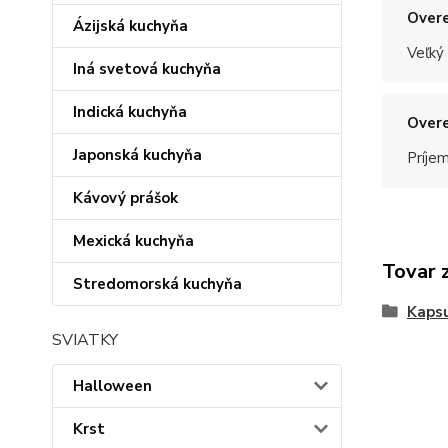
Overe
Ázijská kuchyňa
Veľký
Iná svetová kuchyňa
Indická kuchyňa
Overe
Japonská kuchyňa
Príje
Kávový prášok
Mexická kuchyňa
Tovar 
Stredomorská kuchyňa
Kapsu
SVIATKY
Halloween
Krst