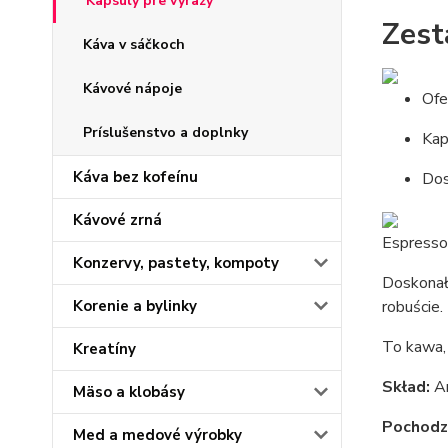
Kapsuly pre výrazy
Zest
Káva v sáčkoch
Kávové nápoje
Ofe
Príslušenstvo a doplnky
Kap
Káva bez kofeínu
Dos
Kávové zrná
Espresso 
Konzervy, pastety, kompoty
Doskonał
Korenie a bylinky
robuście.
To kawa,
Kreatíny
Skład:
A
Mäso a klobásy
Pochodz
Med a medové výrobky