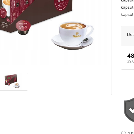
kapsul
kapsul
kapsul
Dos
48
39,
Číslo p