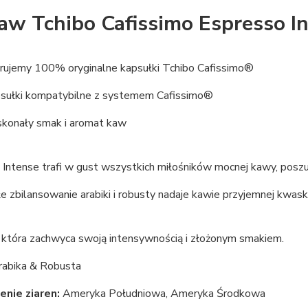
aw Tchibo Cafissimo Espresso I
rujemy 100% oryginalne kapsułki Tchibo Cafissimo®
sułki kompatybilne z systemem Cafissimo®
konały smak i aromat kaw
Intense trafi w gust wszystkich miłośników mocnej kawy, poszu
e zbilansowanie arabiki i robusty nadaje kawie przyjemnej kw
 która zachwyca swoją intensywnością i złożonym smakiem.
rabika & Robusta
enie ziaren:
Ameryka Południowa, Ameryka Środkowa