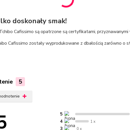
ylko doskonały smak!
 Tchibo Cafissimo są opatrzone są certyfikatami, przyznawanym
bo Cafissimo zostały wyprodukowane z dbałością zarówno o stan
tenie
5
 hodnotenie
5
5
4
1 x
3
0 x