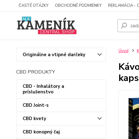
ČASTÉ OTÁZKY
OBCHODNÉ PODMIENKY
REKLAMÁCIA - 
Úvod
Originálne a vtipné darčeky
Kávo
CBD PRODUKTY
kaps
CBD - Inhalátory a
príslušenstvo
CBD Joint-s
CBD kvety
CBD konopný čaj