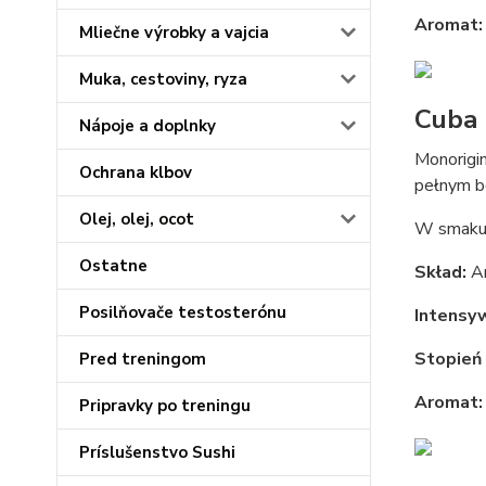
Aromat:
Mliečne výrobky a vajcia
Muka, cestoviny, ryza
Cuba
Nápoje a doplnky
Monorigin
Ochrana klbov
pełnym b
Olej, olej, ocot
W smaku 
Ostatne
Skład:
Ar
Posilňovače testosterónu
Intensy
Stopień 
Pred treningom
Aromat:
Pripravky po treningu
Príslušenstvo Sushi