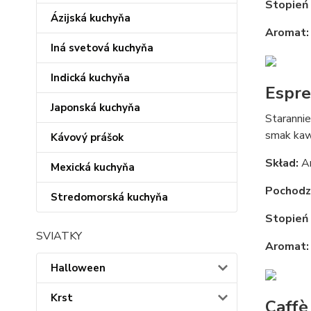
Stopień 
Ázijská kuchyňa
Aromat:
Iná svetová kuchyňa
Indická kuchyňa
Espre
Japonská kuchyňa
Staranni
smak kaw
Kávový prášok
Skład:
Ar
Mexická kuchyňa
Pochodze
Stredomorská kuchyňa
Stopień 
SVIATKY
Aromat:
Halloween
Krst
Caffè