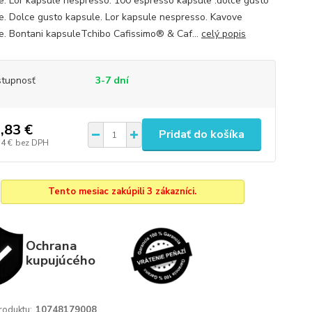
e. Lor kapsule nespresso. 100 espresso kapsule .dolce gusto
e. Dolce gusto kapsule. Lor kapsule nespresso. Kavove
e. Bontani kapsuleTchibo Cafissimo® & Caf...
celý popis
tupnosť
3-7 dní
,83 €
Pridať do košíka
14 €
bez DPH
Tento mesiac zakúpili 3 zákazníci.
Ochrana
kupujúcého
roduktu:
10748179008