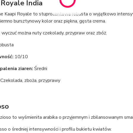
 Royale India
ne Kaapi Royale to stuprocentowa robusta o wyjątkowo intens
ciemno bursztynowy kolor oraz piękna, gęsta crema.
wyczuć można nuty czekolady, przypraw oraz zbóż.
obusta
wność:
10/10
palenia ziaren:
Średni
Czekolada, zboża, przyprawy
oso
zioso to wyśmienita arabika o przyjemnym i zbilansowanym smak
so o średniej intensywności i profilu bukietu kwiatów.