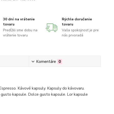
30 dní na vrátenie
Rýchle doručenie
tovaru
tovaru
Predĺžili sme dobu na
Vaša spokojnosť je pre
vrátenie tovaru
nás prvoradá
Komentáre
0
Espresso. Kávové kapsuly. Kapsuly do kávovaru.
gusto kapsule. Dolce gusto kapsule. Lor kapsule