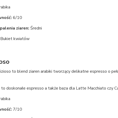
abika
wność:
6/10
palenia ziaren:
Średni
Bukiet kwiatów
ioso
izioso to blend ziaren arabiki tworzący delikatne espresso o 
 to doskonałe espresso a także baza dla Latte Macchiato czy C
abika
wność:
7/10