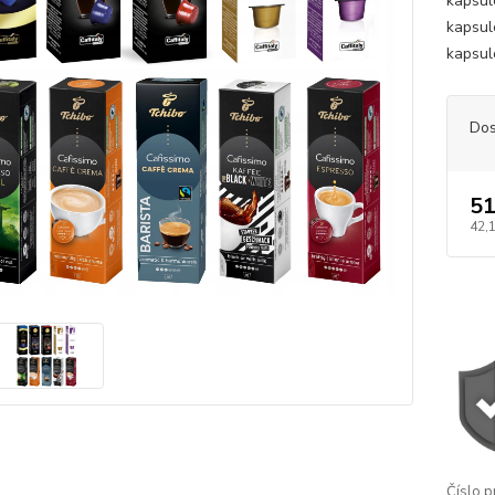
kapsul
kapsul
kapsul
Dos
51
42,
Číslo p