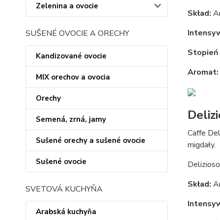
Zelenina a ovocie
Skład:
Ar
Intensy
SUŠENÉ OVOCIE A ORECHY
Stopień 
Kandizované ovocie
Aromat:
MIX orechov a ovocia
Orechy
Deliz
Semená, zrná, jamy
Caffe Del
Sušené orechy a sušené ovocie
migdały.
Sušené ovocie
Delizioso
Skład:
Ar
SVETOVÁ KUCHYŇA
Intensy
Arabská kuchyňa