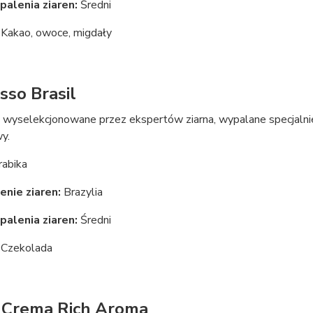
palenia ziaren:
Średni
Kakao, owoce, migdały
sso Brasil
e wyselekcjonowane przez ekspertów ziarna, wypalane specjalni
y.
abika
nie ziaren:
Brazylia
palenia ziaren:
Średni
Czekolada
 Crema Rich Aroma