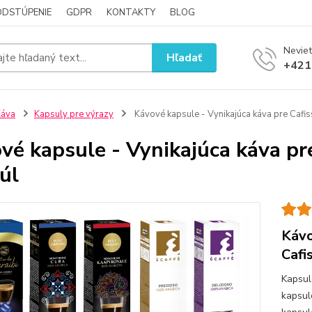
ODSTÚPENIE
GDPR
KONTAKTY
BLOG
Neviet
Hľadať
+421
Káva
Kapsuly pre výrazy
Kávové kapsule - Vynikajúca káva pre Cafis
vé kapsule - Vynikajúca káva pre
úl
Kávo
Cafi
Kapsul
kapsul