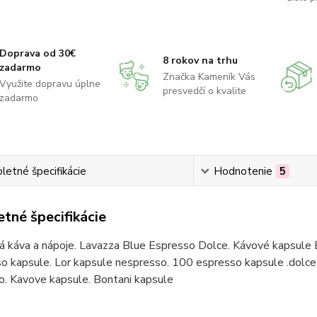
Doprava od 30€
8 rokov na trhu
zadarmo
Značka Kameník Vás
Využite dopravu úplne
presvedčí o kvalite
zadarmo
etné špecifikácie
Hodnotenie
5
tné špecifikácie
á káva a nápoje. Lavazza Blue Espresso Dolce. Kávové kapsule 
o kapsule. Lor kapsule nespresso. 100 espresso kapsule .dolce 
o. Kavove kapsule. Bontani kapsule