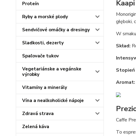
Kaapi
Proteín
Monorigi
Ryby a morské plody
głęboki, 
Sendvičové omáčky a dresingy
W smaku 
Sladkosti, dezerty
Skład:
R
Spaľovače tukov
Intensy
Vegetariánske a vegánske
Stopień 
výrobky
Aromat:
Vitamíny a minerály
Vína a nealkoholické nápoje
Prezi
Zdravá strava
Caffe Pre
Zelená káva
To espres