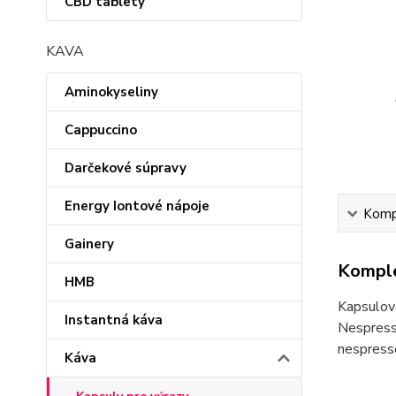
CBD tablety
KAVA
Aminokyseliny
Cappuccino
Darčekové súpravy
Energy Iontové nápoje
Kompl
Gainery
Komple
HMB
Kapsulov
Instantná káva
Nespress
nespress
Káva