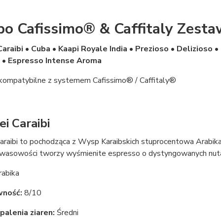
bo Cafissimo® & Caffitaly Zest
Caraibi
•
Cuba • Kaapi Royale India • Prezioso • Delizioso 
 • Espresso Intense Aroma
 kompatybilne z systemem Cafissimo® / Caffitaly®
ei Caraibi
Caraibi to pochodząca z Wysp Karaibskich stuprocentowa Arabik
wasowości tworzy wyśmienite espresso o dystyngowanych nutach 
abika
wność:
8/10
palenia ziaren:
Średni