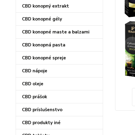
CBD konopný extrakt
CBD konopné gély
CBD konopné maste a balzami
CBD konopná pasta
CBD konopné spreje
CBD nápoje
CBD oleje
CBD prášok
CBD príslušenstvo
CBD produkty iné