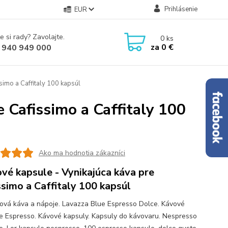
Prihlásenie
EUR
e si rady? Zavolajte.
0
ks
za
0 €
 940 949 000
simo a Caffitaly 100 kapsúl
 Cafissimo a Caffitaly 100
Ako ma hodnotia zákazníci
vé kapsule - Vynikajúca káva pre
ssimo a Caffitaly 100 kapsúl
ová káva a nápoje. Lavazza Blue Espresso Dolce. Kávové
e Espresso. Kávové kapsuly. Kapsuly do kávovaru. Nespresso