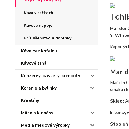
Kapsuly pre výrazy
Káva v sáčkoch
Tchi
Kávové nápoje
Mar dei 
'n White
Príslušenstvo a doplnky
Kapsułki
Káva bez kofeínu
Kávové zrná
Mar d
Konzervy, pastety, kompoty
Mar dei 
Korenie a bylinky
smaku i k
Kreatíny
Skład:
Ar
Intensy
Mäso a klobásy
Stopień 
Med a medové výrobky