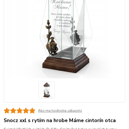
Ako ma hodnotia zákazníci
Snocz xxl s rytím na hrobe Máme cintorín otca