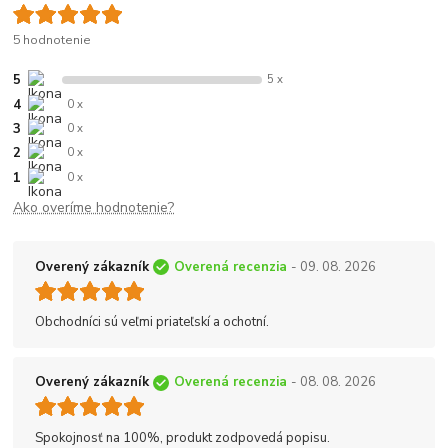
5 hodnotenie
5
5 x
4
0 x
3
0 x
2
0 x
1
0 x
Ako overíme hodnotenie?
Overený zákazník
Overená recenzia
- 09. 08. 2026
Obchodníci sú veľmi priateľskí a ochotní.
Overený zákazník
Overená recenzia
- 08. 08. 2026
Spokojnosť na 100%, produkt zodpovedá popisu.