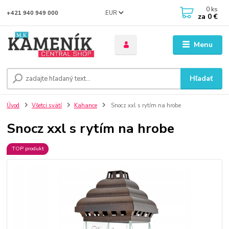
0
ks
EUR
+421 940 949 000
za
0 €
Menu
Hľadať
Úvod
Všetci svätí
Kahance
Snocz xxl s rytím na hrobe
Snocz xxl s rytím na hrobe
TOP produkt