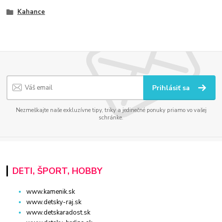
Kahance
Prihlásiť sa
Nezmeškajte naše exkluzívne tipy, triky a jedinečné ponuky priamo vo vašej
schránke.
DETI, ŠPORT, HOBBY
www.kamenik.sk
www.detsky-raj.sk
www.detskaradost.sk