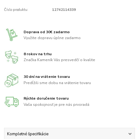
Číslo produktu:
12742114339
Doprava od 30€ zadarmo
Využite dopravu úplne zadarmo
8 rokov na trhu
Značka Kameník Vás presvedčí o kvalite
30 dní na vrátenie tovaru
Predĺžili sme dobu na vrátenie tovaru
Rýchle doručenie tovaru
Vaša spokojnosť je pre nás prvoradá
Kompletné špecifikácie