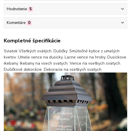
Hodnotenie
5
Komentáre
0
Kompletné špecifikácie
Sviatok Všetkých svätých, Dušičky. Smútočné kytice z umelých
kvetov. Umele vence na dusicky. Lacne vence na hroby. Dusickove
ikebany. Ikebany na vsech svatych. Vence na vsetkych svatych.
Dušičkové dekorácie. Dekoracie na vsetkych svatych