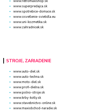
www.retromaxishop.sk
www.superpredajca.sk
www.spotrebice-domace.sk
www.osvetlenie-svietidla.eu
www.uni-kozmetika.sk
www.zahradnicek.sk
STROJE, ZARIADENIE
www.auto-diel.sk
www.auto-techna.sk
www.moto-diel.sk
www.profi-dielna.sk
www.polno-stroje.sk
www.krby-kotly.sk
www.stavebnictvo-online.sk
www.maxiobchod-naradie.sk