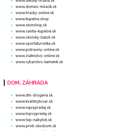
www.detsky-hrdina.sk
www.domaci-milacik.sk
www.hracky-online.sk
www.kupelna.shop
www.stonshop.sk
www.sanita-kupelne.sk
www.skolsky-batoh.sk
www.sportaturistika.sk
www.potraviny-online.sk
www.zlatnictvo-online.sk
www.rybarstvo-kamenik.sk
DOM, ZÁHRADA
www.dm-drogeria.sk
www.kvalitnytovar.sk
www.najvypredaj.sk
www.topvypredaj.sk
www.top-nabytok.sk
www.proti-skodcom.sk