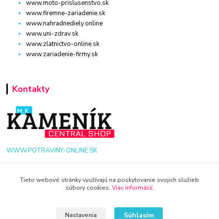
www.moto-prislusenstvo.sk
www.firemne-zariadenie.sk
www.nahradnediely.online
www.uni-zdrav.sk
www.zlatnictvo-online.sk
www.zariadenie-firmy.sk
Kontakty
WWW.POTRAVINY-ONLINE.SK
+421 940 949 000
Tieto webové stránky využívajú na poskytovanie svojich služieb
súbory cookies.
Viac informácií
.
info@potraviny-online.sk
Súhlasím
Nastavenia