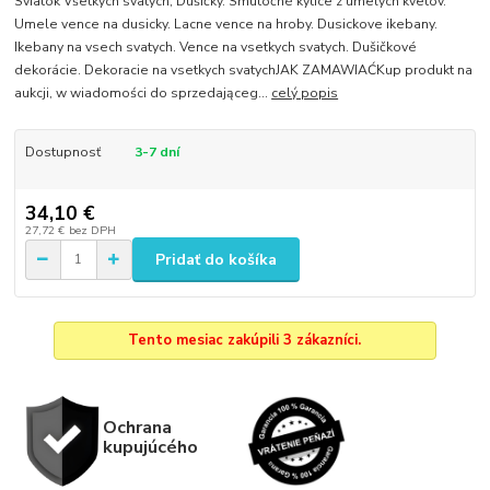
Sviatok Všetkých svätých, Dušičky. Smútočné kytice z umelých kvetov.
Umele vence na dusicky. Lacne vence na hroby. Dusickove ikebany.
Ikebany na vsech svatych. Vence na vsetkych svatych. Dušičkové
dekorácie. Dekoracie na vsetkych svatychJAK ZAMAWIAĆKup produkt na
aukcji, w wiadomości do sprzedająceg...
celý popis
Dostupnosť
3-7 dní
34,10 €
27,72 €
bez DPH
Pridať do košíka
Tento mesiac zakúpili 3 zákazníci.
Ochrana
kupujúcého