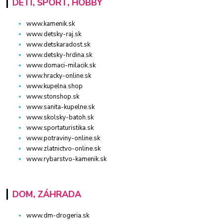
DETI, ŠPORT, HOBBY
www.kamenik.sk
www.detsky-raj.sk
www.detskaradost.sk
www.detsky-hrdina.sk
www.domaci-milacik.sk
www.hracky-online.sk
www.kupelna.shop
www.stonshop.sk
www.sanita-kupelne.sk
www.skolsky-batoh.sk
www.sportaturistika.sk
www.potraviny-online.sk
www.zlatnictvo-online.sk
www.rybarstvo-kamenik.sk
DOM, ZÁHRADA
www.dm-drogeria.sk