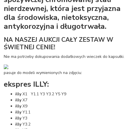
nierdzewnej, która jest przyjazna
dla środowiska, nietoksyczna,
antykorozyjna i długotrwała.
NA NASZEJ AUKCJI CAŁY ZESTAW W
ŚWIETNEJ CENIE!
Nie ma potrzeby dokupowania dodatkowych wieczek do kapsułki.
pasuje do modeli wymienionych na zdjęciu:
ekspres ILLY:
illy
X1 Y1.1 Y3 Y3.2 Y5 Y9
illy
X7
illy
X9
illy
Y1.1
illy
Y3
illy
Y3.2