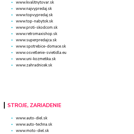
www.kvalitnytovar.sk
www.najvypredaj.sk
www.topvypredaj.sk
www.top-nabytok.sk
www.proti-skodcom.sk
www.retromaxishop.sk
www.superpredajca.sk
www.spotrebice-domace.sk
www.osvetlenie-svietidla.eu
www.uni-kozmetika.sk
www.zahradnicek.sk
STROJE, ZARIADENIE
www.auto-diel.sk
www.auto-techna.sk
www.moto-diel.sk