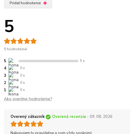
Pridať hodnotenie
5
5 hodnotenie
5
5 x
4
0 x
3
0 x
2
0 x
1
0 x
Ako overíme hodnotenie?
Overený zákazník
Overená recenzia
- 09. 08. 2026
Nakupujem tu pravidelne a som vždy spokojný.