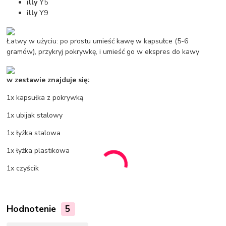
illy
Y5
illy
Y9
Łatwy w użyciu: po prostu umieść kawę w kapsułce (5-6
gramów), przykryj pokrywkę, i umieść go w ekspres do kawy
w zestawie znajduje się:
1x kapsułka z pokrywką
1x ubijak stalowy
1x łyżka stalowa
1x łyżka plastikowa
1x czyścik
Hodnotenie
5