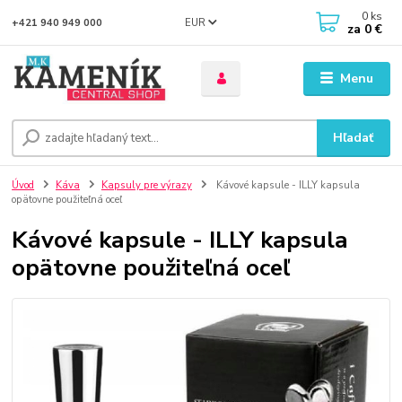
0
ks
EUR
+421 940 949 000
za
0 €
Menu
Hľadať
Úvod
Káva
Kapsuly pre výrazy
Kávové kapsule - ILLY kapsula
opätovne použiteľná oceľ
Kávové kapsule - ILLY kapsula
opätovne použiteľná oceľ