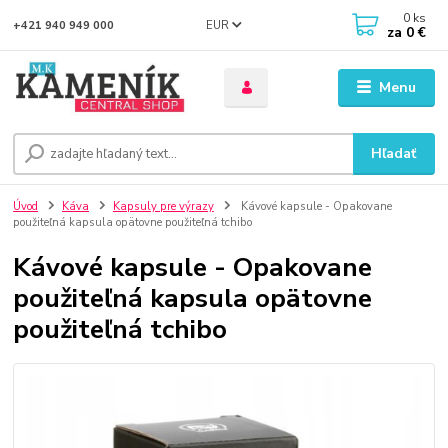
0
ks
EUR
+421 940 949 000
za
0 €
Menu
Hľadať
Úvod
Káva
Kapsuly pre výrazy
Kávové kapsule - Opakovane
použiteľná kapsula opätovne použiteľná tchibo
Kávové kapsule - Opakovane
použiteľná kapsula opätovne
použiteľná tchibo