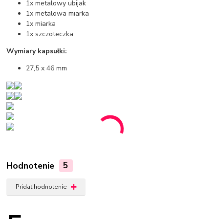
1x metalowy ubijak
1x metalowa miarka
1x miarka
1x szczoteczka
Wymiary kapsułki:
27,5 x 46 mm
Hodnotenie
5
Pridať hodnotenie