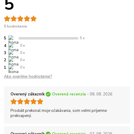
5
5 hodnotenie
5
5 x
4
0 x
3
0 x
2
0 x
1
0 x
Ako overíme hodnotenie?
Overený zákazník
Overená recenzia
- 08. 08. 2026
Produkt prekonal moje očakávania, som veľmi príjemne
prekvapený.
Overený zákazník
Overená recenzia
- 07. 08. 2026