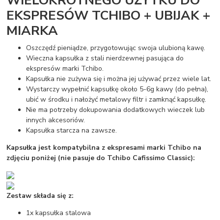
WIELOKROTNEGO UŻYTKU DO
EKSPRESÓW TCHIBO + UBIJAK +
MIARKA
Oszczędź pieniądze, przygotowując swoja ulubioną kawę.
Wieczna kapsułka z stali nierdzewnej pasująca do
ekspresów marki Tchibo.
Kapsułka nie zużywa się i można jej używać przez wiele lat.
Wystarczy wypełnić kapsułkę około 5-6g kawy (do pełna),
ubić w środku i nałożyć metalowy filtr i zamknąć kapsułkę.
Nie ma potrzeby dokupowania dodatkowych wieczek lub
innych akcesoriów.
Kapsułka starcza na zawsze.
Kapsułka jest kompatybilna z ekspresami marki Tchibo na
zdjęciu poniżej (nie pasuje do Tchibo Cafissimo Classic):
Zestaw składa się z:
1x kapsułka stalowa