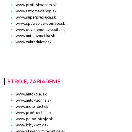
www.proti-skodcom.sk
www.retromaxishop.sk
www.superpredajca.sk
www.spotrebice-domace.sk
www.osvetlenie-svietidla.eu
www.uni-kozmetika.sk
www.zahradnicek.sk
STROJE, ZARIADENIE
www.auto-diel.sk
www.auto-techna.sk
www.moto-diel.sk
www.profi-dielna.sk
www.polno-stroje.sk
www.krby-kotly.sk
www.stavebnictvo-online.sk