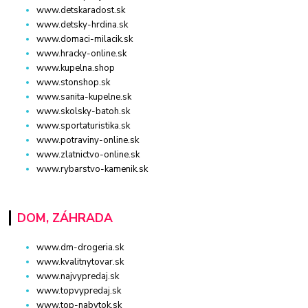
www.detskaradost.sk
www.detsky-hrdina.sk
www.domaci-milacik.sk
www.hracky-online.sk
www.kupelna.shop
www.stonshop.sk
www.sanita-kupelne.sk
www.skolsky-batoh.sk
www.sportaturistika.sk
www.potraviny-online.sk
www.zlatnictvo-online.sk
www.rybarstvo-kamenik.sk
DOM, ZÁHRADA
www.dm-drogeria.sk
www.kvalitnytovar.sk
www.najvypredaj.sk
www.topvypredaj.sk
www.top-nabytok.sk